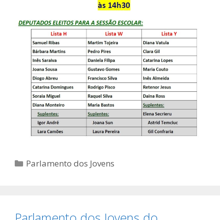
Categorias
Parlamento dos Jovens
Parlamento dos Jovens do