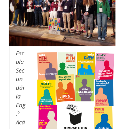
Esc
ola
Sec
un
dár
ia
Eng
.º
Acá