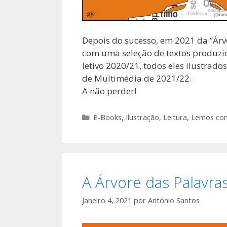
Depois do sucesso, em 2021 da “Árvo
com uma seleção de textos produzid
letivo 2020/21, todos eles ilustrado
de Multimédia de 2021/22.
A não perder!
Categorias
E-Books
,
Ilustração
,
Leitura
,
Lemos com
A Árvore das Palavra
Janeiro 4, 2021
por
António Santos