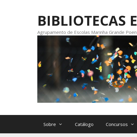
Saltar
para
BIBLIOTECAS 
o
conteúdo
Agrupamento de Escolas Marinha Grande Poen
Sobre
Catálogo
Concursos