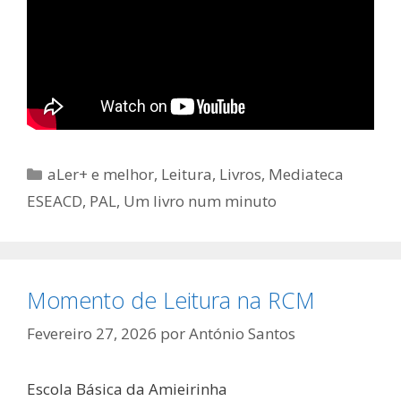
Categorias
aLer+ e melhor
,
Leitura
,
Livros
,
Mediateca
ESEACD
,
PAL
,
Um livro num minuto
Momento de Leitura na RCM
Fevereiro 27, 2026
por
António Santos
Escola Básica da Amieirinha