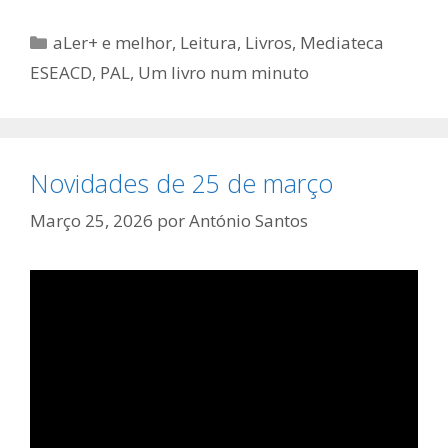
Categorias
aLer+ e melhor
,
Leitura
,
Livros
,
Mediateca
ESEACD
,
PAL
,
Um livro num minuto
Novidades de 25 de março
Março 25, 2026
por
António Santos