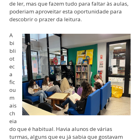
de ler, mas que fazem tudo para faltar às aulas,
poderiam aproveitar esta oportunidade para
descobrir o prazer da leitura.
A
bi
bli
ot
ec
a
fic
ou
m
ais
ch
eia
do que é habitual. Havia alunos de várias
turmas, alguns que eu já sabia que gostavam