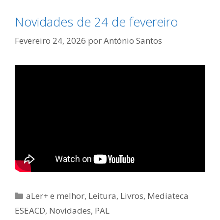
Novidades de 24 de fevereiro
Fevereiro 24, 2026
por
António Santos
Categorias
aLer+ e melhor
,
Leitura
,
Livros
,
Mediateca
ESEACD
,
Novidades
,
PAL