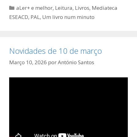
Categorias
aLer+ e melhor
,
Leitura
,
Livros
,
Mediateca
ESEACD
,
PAL
,
Um livro num minuto
Novidades de 10 de março
Março 10, 2026
por
António Santos